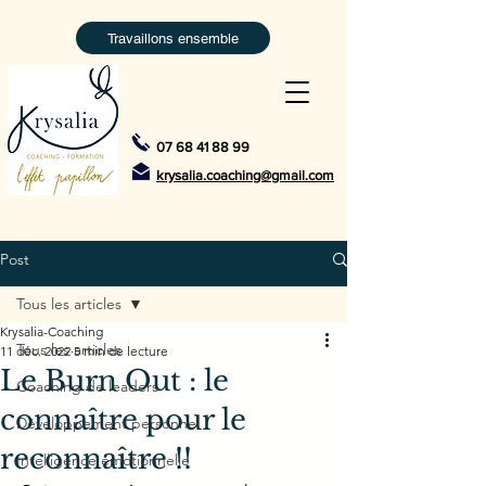
Travaillons ensemble
07 68 41 88 99
krysalia.coaching@gmail.com
Post
Tous les articles
Krysalia-Coaching
Tous les articles
11 déc. 2022
5 min de lecture
Le Burn Out : le
Coaching de leaders
connaître pour le
Développement personnel
reconnaître !!
Intelligence émotionnelle