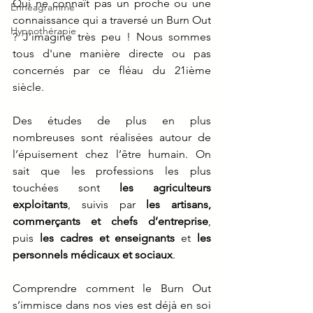
Qui ne connaît pas un proche ou une 
Ennéagramme
connaissance qui a traversé un Burn Out 
Hypnothérapie
? J’imagine très peu ! Nous sommes 
tous d'une manière directe ou pas 
concernés par ce fléau du 21ième 
siècle.
Des études de plus en plus 
nombreuses sont réalisées autour de 
l’épuisement chez l’être humain. On 
sait que les professions les plus 
touchées sont 
les agriculteurs 
exploitants
, suivis par 
les artisans, 
commerçants et chefs d’entreprise
, 
puis 
les cadres et enseignants
 et 
les 
personnels médicaux et sociaux
. 
Comprendre comment le Burn Out 
s’immisce dans nos vies est déjà en soi 