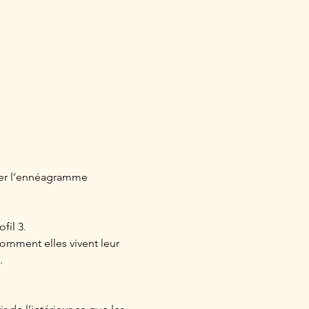
rer l’ennéagramme 
fil 3.
omment elles vivent leur 
. 