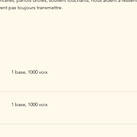
cères, parfois drôles, souvent touchants, nous aident à ressentir
ent pas toujours transmettre.
1 base, 1000 voix
1 base, 1000 voix