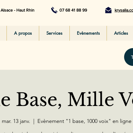
Alsace - Haut Rhin
07 68 41 88 99
krysalia.
A propos
Services
Evènements
Articles
e Base, Mille V
mar. 13 janv.
  |  
Evènement "1 base, 1000 voix" en ligne