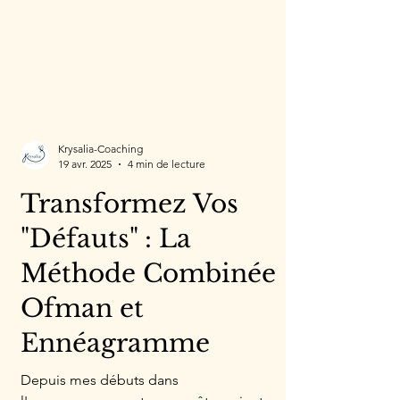
Krysalia-Coaching
19 avr. 2025
4 min de lecture
Transformez Vos
"Défauts" : La
Méthode Combinée
Ofman et
Ennéagramme