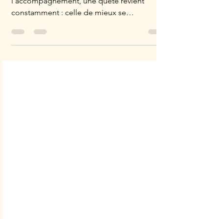
Depuis mes débuts dans
l'accompagnement, une quête revient
constamment : celle de mieux se
comprendre . Nous aspirons tous à naviguer
plus sereinement dans nos vies, à identifier
nos forces et à composer avec ce que nous
percevons comme nos faiblesses. Il y a
quelques années, je vous parlais du
Quadrant d'Ofman (lien vers mon article) ,
cet outil néerlandais formidable pour
éclairer la dynamique entre nos qualités
fondamentales et leurs excès. Aujourd'hui,
je souhaite revis