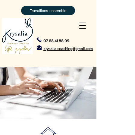
Travaillons ensemble
07 68 41 88 99
krysalia.coaching@gmail.com