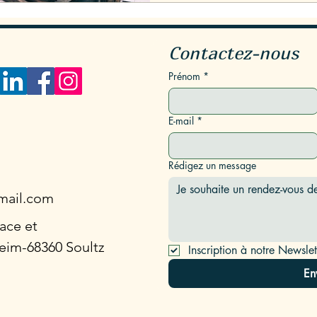
Contactez-nous
Prénom
*
E-mail
*
Rédigez un message
mail.com
sace et
eim-68360 Soultz
Inscription à notre Newslet
En