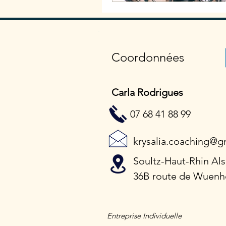
Coordonnées
Carla Rodrigues
07 68 41 88 99
krysalia.coaching@g
Soultz-Haut-Rhin Al
36B route de Wuenh
Entreprise Individuelle