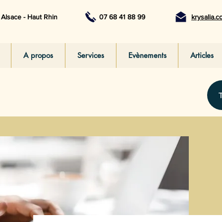
Alsace - Haut Rhin
07 68 41 88 99
krysalia.
A propos
Services
Evènements
Articles