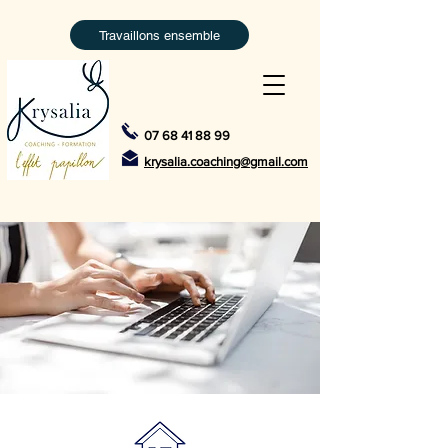
Travaillons ensemble
07 68 41 88 99
krysalia.coaching@gmail.com