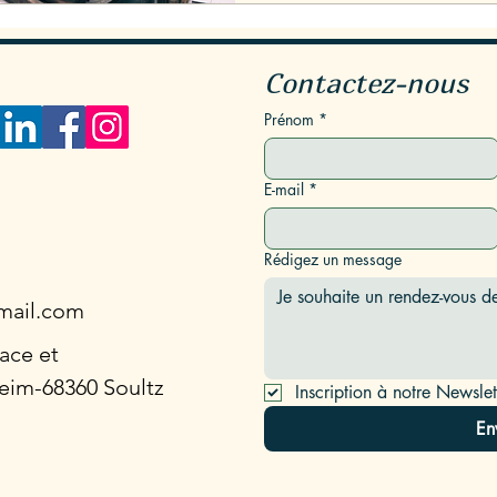
Contactez-nous
Prénom
*
E-mail
*
Rédigez un message
mail.com
sace et
eim-68360 Soultz
Inscription à notre Newslet
En