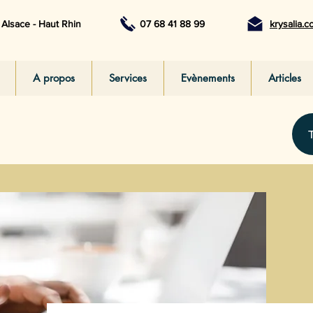
Alsace - Haut Rhin
07 68 41 88 99
krysalia.
A propos
Services
Evènements
Articles