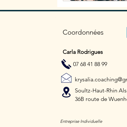
Coordonnées
Carla Rodrigues
07 68 41 88 99
krysalia.coaching@g
Soultz-Haut-Rhin Al
36B route de Wuenh
Entreprise Individuelle