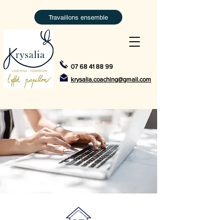
Travaillons ensemble
07 68 41 88 99
krysalia.coaching@gmail.com