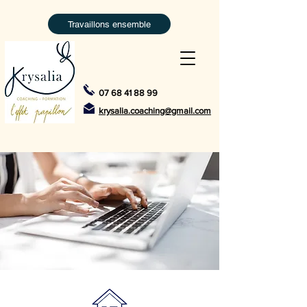
Travaillons ensemble
07 68 41 88 99
krysalia.coaching@gmail.com