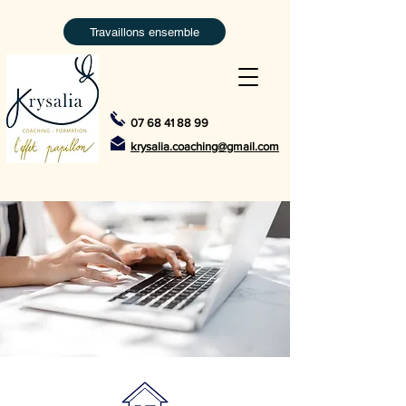
Travaillons ensemble
07 68 41 88 99
krysalia.coaching@gmail.com