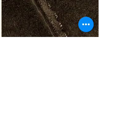
Krysalia-Coaching
18 sept. 2021
5 min de lecture
6 principes pour une
gestion du temps
réussie
Je donne 6 principes qui peuvent aider les