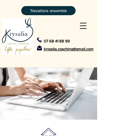
Travaillons ensemble
07 68 41 88 99
krysalia.coaching@gmail.com