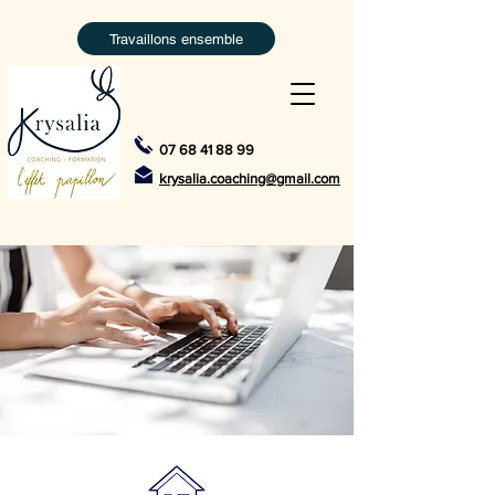
Travaillons ensemble
07 68 41 88 99
krysalia.coaching@gmail.com