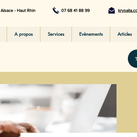
Alsace - Haut Rhin
07 68 41 88 99
krysalia.
A propos
Services
Evènements
Articles