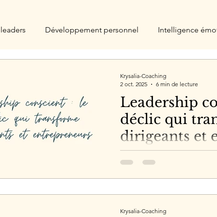
leaders
Développement personnel
Intelligence émo
érapie
Krysalia-Coaching
2 oct. 2025
6 min de lecture
Leadership con
déclic qui tr
dirigeants et
Découvrez pourquoi 80% de
échouent faute de prise de c
métaphore de la chambre n
développer un leadership c
vos défis en opportunités. D
Krysalia-Coaching
libérez-vous des schémas répé