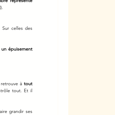
bre représente 
).
 Sur celles des 
t un épuisement 
retrouve à 
tout 
rôle tout. Et il 
ire grandir ses 