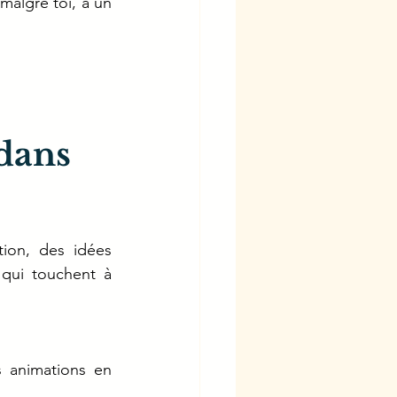
malgré toi, à un 
dans 
ion, des idées 
qui touchent à 
 animations en 