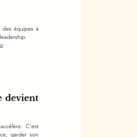
 des équipes à 
 leadership.
ip
 devient 
ccélère. C'est 
ce, garder son 