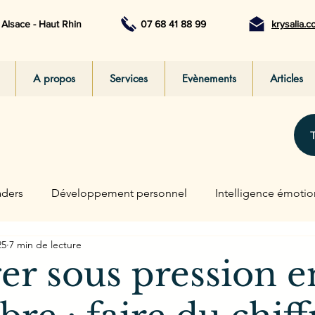
Alsace - Haut Rhin
07 68 41 88 99
krysalia.
A propos
Services
Evènements
Articles
aders
Développement personnel
Intelligence émotio
25
7 min de lecture
apie
r sous pression e