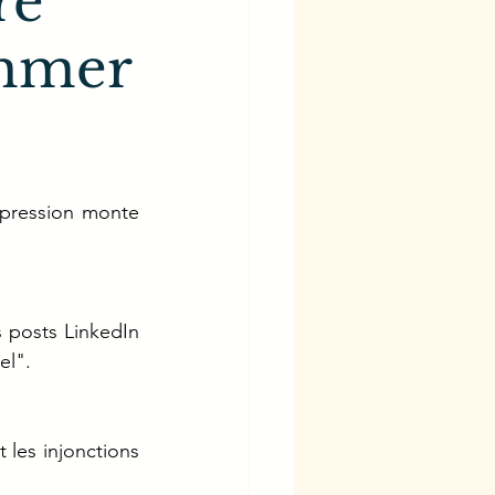
re
ommer
 pression monte 
 posts LinkedIn 
el".
 les injonctions 