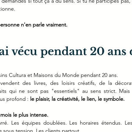
e demandes si tout ça a du sens. Si tu ne participes pas, 
tionne.
personne n'en parle vraiment.
'ai vécu pendant 20 ans 
asins Cultura et Maisons du Monde pendant 20 ans.
endent des livres, des loisirs créatifs, de la décorat
ts qui ne sont pas "essentiels" au sens strict. Mais 
us profond : 
le plaisir, la créativité, le lien, le symbole.
mois le plus intense.
rré. Les équipes doublées. Les horaires étendus. Les
e sous tension. Les clients partout.