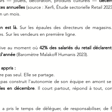
urs — jouets, décoration, produits culturels — 
décem
tes annuelles
 (source : Xerfi, Étude sectorielle Retail 2023
en un mois.
n est là.
 Sur les épaules des directeurs de magasins.
. Sur les vendeurs en première ligne.
rrive au moment où 
42% des salariés du retail déclaren
 d'année
 (Baromètre Malakoff Humanis 2023).
 appris :
e pas seul. Elle se partage.
pas construit l'autonomie de son équipe en amont se 
ules en décembre
. Il court partout, répond à tout, cont
i a pris le temps de déléguer, de responsabiliser, de fa